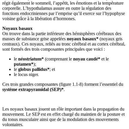
régit également le sommeil, l’appétit, les émotions et la température
corporelle. L’hypothalamus assure en outre la régulation des
fonctions endocriniennes par l’emprise qu’il exerce sur l’hypophyse
voisine grâce à la libération d’hormones.
Noyaux basaux
On trouve dans la partie inférieure des hémisphères cérébraux des
masses de substance grise appelées
noyaux basaux*
(noyaux gris
centraux). Ces noyaux, reliés au tronc cérébral et au cortex cérébral,
sont formés des trois composantes principales que voici :
le
néostriatum*
(comprenant le
noyau caudé*
et le
putamen*
);
le
globus pallidus*
; et
le locus niger.
Ces trois grandes composantes (figure 1.1‑8) forment l’essentiel du
système extrapyramidal (SEP)*
.
Les noyaux basaux jouent un rôle important dans la propagation du
mouvement. Le SEP est en effet chargé du maintien de la posture et
du tonus musculaire ainsi que de la modulation des mouvements
volontaires.