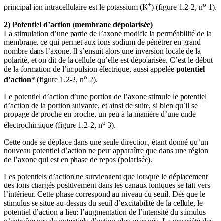
+
o
principal ion intracellulaire est le potassium (K
) (figure 1.2‑2, n
1).
2) Potentiel d’action (membrane dépolarisée)
La stimulation d’une partie de l’axone modifie la perméabilité de la
membrane, ce qui permet aux ions sodium de pénétrer en grand
nombre dans l’axone. Il s’ensuit alors une inversion locale de la
polarité, et on dit de la cellule qu’elle est dépolarisée. C’est le début
de la formation de l’impulsion électrique, aussi appelée
potentiel
o
d’action
* (figure 1.2‑2, n
2).
Le potentiel d’action d’une portion de l’axone stimule le potentiel
d’action de la portion suivante, et ainsi de suite, si bien qu’il se
propage de proche en proche, un peu à la manière d’une onde
o
électrochimique (figure 1.2‑2, n
3).
Cette onde se déplace dans une seule direction, étant donné qu’un
nouveau potentiel d’action ne peut apparaître que dans une région
de l’axone qui est en phase de repos (polarisée).
Les potentiels d’action ne surviennent que lorsque le déplacement
des ions chargés positivement dans les canaux ioniques se fait vers
l’intérieur. Cette phase correspond au niveau du seuil. Dès que le
stimulus se situe au-dessus du seuil d’excitabilité de la cellule, le
potentiel d’action a lieu; l’augmentation de l’intensité du stimulus
n’entraîne pas de potentiels d’action plus marqués. La propriété des