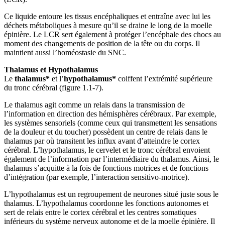
Ce liquide entoure les tissus encéphaliques et entraîne avec lui les
déchets métaboliques à mesure qu’il se draine le long de la moelle
épinière. Le LCR sert également à protéger l’encéphale des chocs au
moment des changements de position de la tête ou du corps. Il
maintient aussi l’homéostasie du SNC.
Thalamus et Hypothalamus
Le
thalamus*
et l’
hypothalamus*
coiffent l’extrémité supérieure
du tronc cérébral (figure 1.1‑7).
Le thalamus agit comme un relais dans la transmission de
l’information en direction des hémisphères cérébraux. Par exemple,
les systèmes sensoriels (comme ceux qui transmettent les sensations
de la douleur et du toucher) possèdent un centre de relais dans le
thalamus par où transitent les influx avant d’atteindre le cortex
cérébral. L’hypothalamus, le cervelet et le tronc cérébral envoient
également de l’information par l’intermédiaire du thalamus. Ainsi, le
thalamus s’acquitte à la fois de fonctions motrices et de fonctions
d’intégration (par exemple, l’interaction sensitivo-motrice).
L’hypothalamus est un regroupement de neurones situé juste sous le
thalamus. L’hypothalamus coordonne les fonctions autonomes et
sert de relais entre le cortex cérébral et les centres somatiques
inférieurs du système nerveux autonome et de la moelle épinière. Il