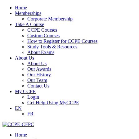
Home
Memberships
Corporate Membership
Take A Course
CCPE Courses
Custom Courses
How to Register for CCPE Courses
Study Tools & Resources
About Exams
About Us
About Us
Our Awards
Our History
Our Team
Contact Us
My CCPE
Login
Get Help Using MyCCPE
EN
FR
Home