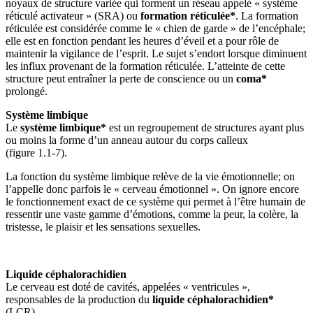
noyaux de structure variée qui forment un réseau appelé « système
réticulé activateur » (SRA) ou
formation réticulée*
. La formation
réticulée est considérée comme le « chien de garde » de l’encéphale;
elle est en fonction pendant les heures d’éveil et a pour rôle de
maintenir la vigilance de l’esprit. Le sujet s’endort lorsque diminuent
les influx provenant de la formation réticulée. L’atteinte de cette
structure peut entraîner la perte de conscience ou un
coma*
prolongé.
Système limbique
Le
système limbique*
est un regroupement de structures ayant plus
ou moins la forme d’un anneau autour du corps calleux
(figure 1.1‑7).
La fonction du système limbique relève de la vie émotionnelle; on
l’appelle donc parfois le « cerveau émotionnel ». On ignore encore
le fonctionnement exact de ce système qui permet à l’être humain de
ressentir une vaste gamme d’émotions, comme la peur, la colère, la
tristesse, le plaisir et les sensations sexuelles.
Liquide céphalorachidien
Le cerveau est doté de cavités, appelées « ventricules »,
responsables de la production du
liquide céphalorachidien*
(LCR).