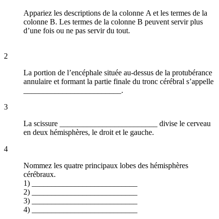
Appariez les descriptions de la colonne A et les termes de la
colonne B. Les termes de la colonne B peuvent servir plus
d’une fois ou ne pas servir du tout.
2
La portion de l’encéphale située au-dessus de la protubérance
annulaire et formant la partie finale du tronc cérébral s’appelle
_________________________.
3
La scissure _________________________ divise le cerveau
en deux hémisphères, le droit et le gauche.
4
Nommez les quatre principaux lobes des hémisphères
cérébraux.
1) ___________________________
2) ___________________________
3) ___________________________
4) ___________________________