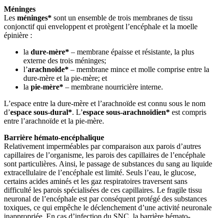
Méninges
Les
méninges*
sont un ensemble de trois membranes de tissu
conjonctif qui enveloppent et protègent l’encéphale et la moelle
épinière :
la
dure-mère*
– membrane épaisse et résistante, la plus
externe des trois méninges;
l’
arachnoïde*
– membrane mince et molle comprise entre la
dure-mère et la pie-mère; et
la
pie-mère*
– membrane nourricière interne.
L’espace entre la dure-mère et l’arachnoïde est connu sous le nom
d’
espace sous-dural*
. L’
espace sous-arachnoïdien*
est compris
entre l’arachnoïde et la pie-mère.
Barrière hémato-encéphalique
Relativement imperméables par comparaison aux parois d’autres
capillaires de l’organisme, les parois des capillaires de l’encéphale
sont particulières. Ainsi, le passage de substances du sang au liquide
extracellulaire de l’encéphale est limité. Seuls l’eau, le glucose,
certains acides aminés et les gaz respiratoires traversent sans
difficulté les parois spécialisées de ces capillaires. Le fragile tissu
neuronal de l’encéphale est par conséquent protégé des substances
toxiques, ce qui empêche le déclenchement d’une activité neuronale
inappropriée. En cas d’infection du SNC, la barrière hémato-