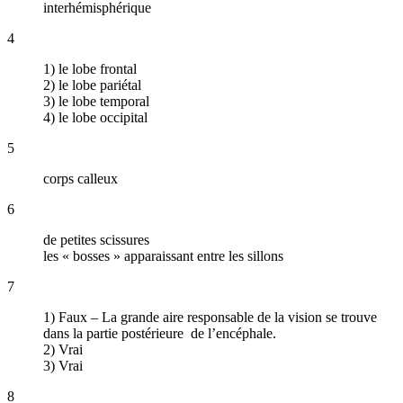
interhémisphérique
4
1) le lobe frontal
2) le lobe pariétal
3) le lobe temporal
4) le lobe occipital
5
corps calleux
6
de petites scissures
les « bosses » apparaissant entre les sillons
7
1) Faux – La grande aire responsable de la vision se trouve
dans la partie postérieure de l’encéphale.
2) Vrai
3) Vrai
8