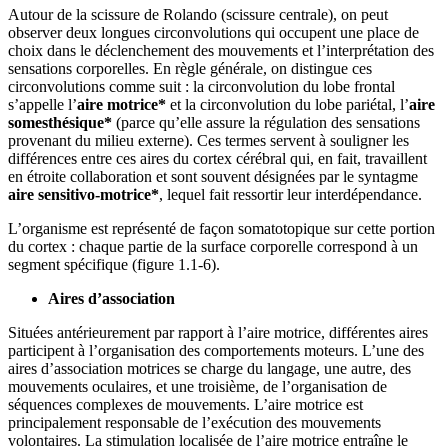
Autour de la scissure de Rolando (scissure centrale), on peut
observer deux longues circonvolutions qui occupent une place de
choix dans le déclenchement des mouvements et l’interprétation des
sensations corporelles. En règle générale, on distingue ces
circonvolutions comme suit : la circonvolution du lobe frontal
s’appelle l’
aire motrice*
et la circonvolution du lobe pariétal, l’
aire
somesthésique*
(parce qu’elle assure la régulation des sensations
provenant du milieu externe). Ces termes servent à souligner les
différences entre ces aires du cortex cérébral qui, en fait, travaillent
en étroite collaboration et sont souvent désignées par le syntagme
aire sensitivo-motrice*
, lequel fait ressortir leur interdépendance.
L’organisme est représenté de façon somatotopique sur cette portion
du cortex : chaque partie de la surface corporelle correspond à un
segment spécifique (figure 1.1‑6).
Aires d’association
Situées antérieurement par rapport à l’aire motrice, différentes aires
participent à l’organisation des comportements moteurs. L’une des
aires d’association motrices se charge du langage, une autre, des
mouvements oculaires, et une troisième, de l’organisation de
séquences complexes de mouvements. L’aire motrice est
principalement responsable de l’exécution des mouvements
volontaires. La stimulation localisée de l’aire motrice entraîne le