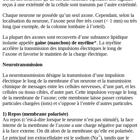
reçus à une extrémité de la cellule sont transmis par l’autre extrémité.
Chaque neurone ne possède qu’un seul axone. Cependant, selon la
localisation du neurone, l’axone peut être très court (< 1 mm) ou très
long (par exemple, de la colonne lombaire à l’orteil).
La plupart des axones sont recouverts d’une substance lipidique
isolante appelée
gaine (manchon) de myéline
*. La myéline
accélère la transmission des impulsions électriques le long de
l’axone et favorise le maintien de la charge électrique.
Neurotransmission
La neurotransmission désigne la transmission d’une impulsion
électrique le long de la membrane d’un neurone et la transmission
chimique de messages entre les cellules nerveuses, d’une part, et les
cellules ou tissus cibles, d’autre part. Cette impulsion voyage le long
de la membrane de l’axone; cette membrane laisse passer certaines
particules chargées (ions) et s’oppose à l’entrée d’autres particules.
1) Repos (membrane polarisée)
Au repos (c’est-à-dire lorsque le neurone n’est pas stimulé), la face
interne de la membrane de l’axone a une charge négative par rapport
à la face externe. On dit alors de la membrane qu’elle est polarisée.
+
Le principal ion extracellulaire est le sodium (Na
), tandis que le