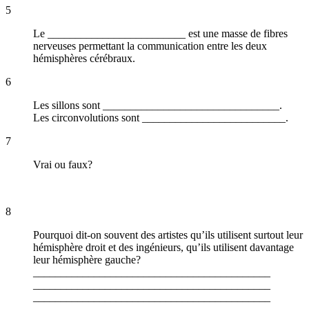
5
Le _________________________ est une masse de fibres
nerveuses permettant la communication entre les deux
hémisphères cérébraux.
6
Les sillons sont ________________________________.
Les circonvolutions sont __________________________.
7
Vrai ou faux?
8
Pourquoi dit-on souvent des artistes qu’ils utilisent surtout leur
hémisphère droit et des ingénieurs, qu’ils utilisent davantage
leur hémisphère gauche?
___________________________________________
___________________________________________
___________________________________________