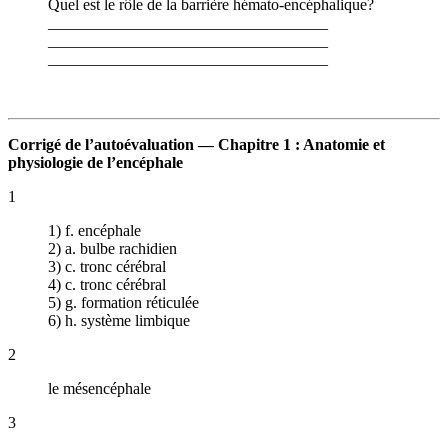
Quel est le rôle de la barrière hémato-encéphalique?
___________________________________
___________________________________
___________________________________
Corrigé de l’autoévaluation — Chapitre 1 : Anatomie et
physiologie de l’encéphale
1
1) f. encéphale
2) a. bulbe rachidien
3) c. tronc cérébral
4) c. tronc cérébral
5) g. formation réticulée
6) h. système limbique
2
le mésencéphale
3