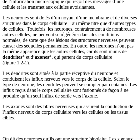
de l’information microscopique qui reçoit des messages d’une
cellule et les transmet aux cellules avoisinantes.
Les neurones sont dotés d’un noyau, d’une membrane et de diverses
structures dans le corps cellulaire – au même titre que d’autres types
de cellules. Toutefois, les neurones, contrairement à de nombreuses
autres cellules, ne peuvent se régénérer dans des conditions
normales, de sorte que des lésions des structures nerveuses peuvent
causer des séquelles permanentes. En outre, les neurones n’ont pas
la même apparence que les autres cellules, car ils sont munis de
dendrites
* et d’
axones
*, qui partent du corps cellulaire
(figure 1.2‑1).
Les dendrites sont situés à la partie réceptive du neurone et
conduisent les influx nerveux vers le corps de la cellule. Selon le
type de neurone, les dendrites peuvent se compter par centaines. Les
influx reçus dans le corps cellulaire sont fusionnés de façon à ne
produire qu’un seul influx de sortie vers l’axone.
Les axones sont des fibres nerveuses qui assurent la conduction de
l’influx nerveux du corps cellulaire vers les cellules ou les tissus
cibles.
On dit des neurones qu’ils ont une structure bipolaire. Les signaux