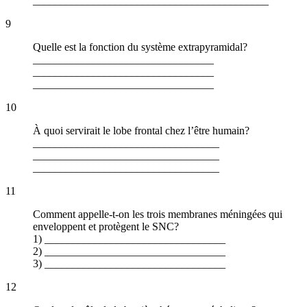
___________________________________________
9
Quelle est la fonction du système extrapyramidal?
_________________________________
_________________________________
_________________________________
10
À quoi servirait le lobe frontal chez l’être humain?
__________________________________
__________________________________
__________________________________
11
Comment appelle-t-on les trois membranes méningées qui
enveloppent et protègent le SNC?
1) _________________________________
2) _________________________________
3) _________________________________
12