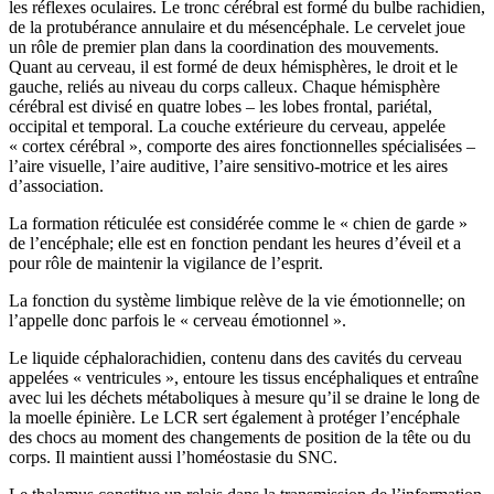
les réflexes oculaires. Le tronc cérébral est formé du bulbe rachidien,
de la protubérance annulaire et du mésencéphale. Le cervelet joue
un rôle de premier plan dans la coordination des mouvements.
Quant au cerveau, il est formé de deux hémisphères, le droit et le
gauche, reliés au niveau du corps calleux. Chaque hémisphère
cérébral est divisé en quatre lobes – les lobes frontal, pariétal,
occipital et temporal. La couche extérieure du cerveau, appelée
« cortex cérébral », comporte des aires fonctionnelles spécialisées –
l’aire visuelle, l’aire auditive, l’aire sensitivo-motrice et les aires
d’association.
La formation réticulée est considérée comme le « chien de garde »
de l’encéphale; elle est en fonction pendant les heures d’éveil et a
pour rôle de maintenir la vigilance de l’esprit.
La fonction du système limbique relève de la vie émotionnelle; on
l’appelle donc parfois le « cerveau émotionnel ».
Le liquide céphalorachidien, contenu dans des cavités du cerveau
appelées « ventricules », entoure les tissus encéphaliques et entraîne
avec lui les déchets métaboliques à mesure qu’il se draine le long de
la moelle épinière. Le LCR sert également à protéger l’encéphale
des chocs au moment des changements de position de la tête ou du
corps. Il maintient aussi l’homéostasie du SNC.