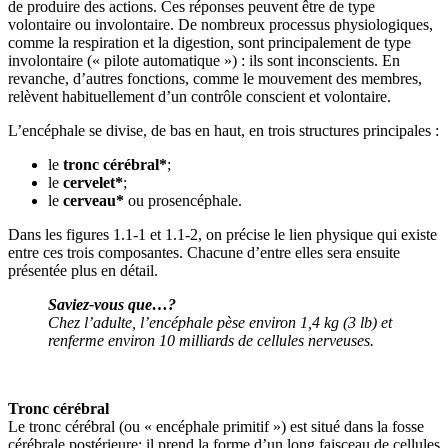
de produire des actions. Ces réponses peuvent être de type
volontaire ou involontaire. De nombreux processus physiologiques,
comme la respiration et la digestion, sont principalement de type
involontaire (« pilote automatique ») : ils sont inconscients. En
revanche, d’autres fonctions, comme le mouvement des membres,
relèvent habituellement d’un contrôle conscient et volontaire.
L’encéphale se divise, de bas en haut, en trois structures principales :
le
tronc cérébral*
;
le
cervelet*
;
le
cerveau*
ou prosencéphale.
Dans les figures 1.1-1 et 1.1-2, on précise le lien physique qui existe
entre ces trois composantes. Chacune d’entre elles sera ensuite
présentée plus en détail.
Saviez-vous que…?
Chez l’adulte, l’encéphale pèse environ 1,4 kg (3 lb) et
renferme environ 10 milliards de cellules nerveuses.
Tronc cérébral
Le tronc cérébral (ou « encéphale primitif ») est situé dans la fosse
cérébrale postérieure; il prend la forme d’un long faisceau de cellules